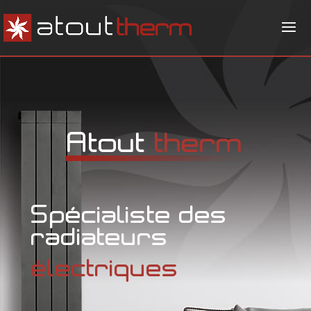
Atout
therm
Spécialiste des
radiateurs
électriques