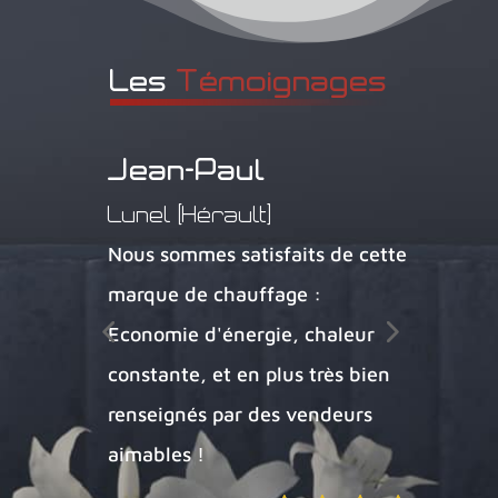
Les 
Témoignages
Jean-Paul
A
-
Lunel (Hérault)
Bre
Nous sommes satisfaits de cette
Equ
marque de chauffage :
de 
Economie d'énergie, chaleur
trè
constante, et en plus très bien
et 
une
renseignés par des vendeurs
rad
aimables !
ann